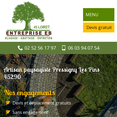
MENU
Devis gratuit
02 52 56 17 97
06 03 94 07 54
Artisan paysagiste Pressigny Les Pins
45290
Nos engagements
Devis et déplacement gratuits
Sans engagement