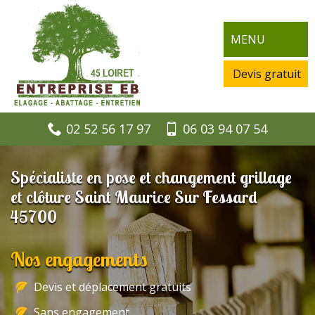
MENU
Devis gratuit
02 52 56 17 97
06 03 94 07 54
Spécialiste en pose et changement grillage
et clôture Saint Maurice Sur Fessard
45700
Nos engagements
Devis et déplacement gratuits
Sans engagement