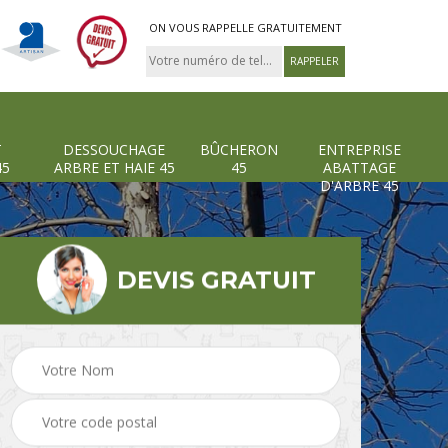
ON VOUS RAPPELLE GRATUITEMENT
T
DESSOUCHAGE
BÛCHERON
ENTREPRISE
45
ARBRE ET HAIE 45
45
ABATTAGE
D'ARBRE 45
DEVIS GRATUIT
Pose et changement
Dessouchage arbre et
grillage et clôture 45
haie 45