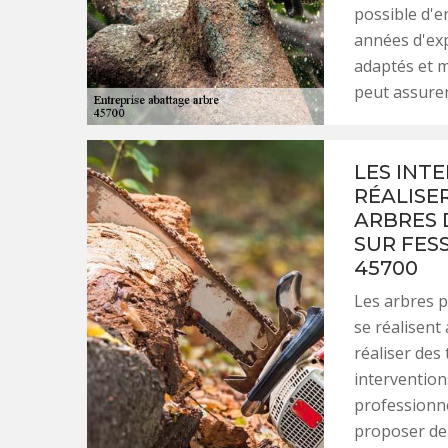
possible d'e
années d'expé
adaptés et m
peut assurer
LES INT
RÉALISE
ARBRES 
SUR FES
45700
Les arbres 
se réalisent 
réaliser des 
interventions
professionn
proposer de 