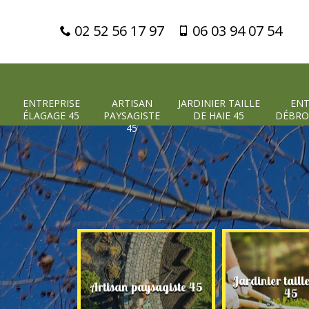
02 52 56 17 97
06 03 94 07 54
ENTREPRISE
ARTISAN
JARDINIER TAILLE
ENT
ÉLAGAGE 45
PAYSAGISTE
DE HAIE 45
DÉBRO
45
Jardinier taill
 élagage 45
Artisan paysagiste 45
45