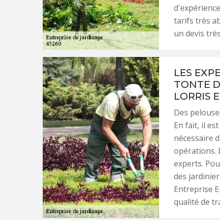
d'expérience
tarifs très a
un devis trè
LES EXP
TONTE D
LORRIS 
Des pelouses
En fait, il e
nécessaire d
opérations. D
experts. Pou
des jardinie
Entreprise E
qualité de tra