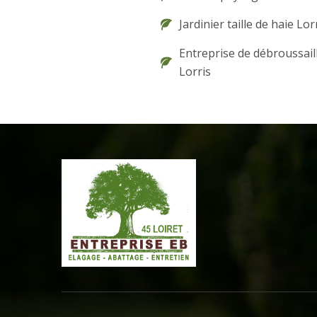
Jardinier taille de haie Lor
Entreprise de débroussail
Lorris