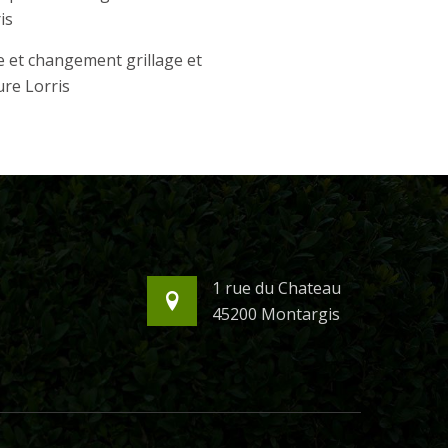
is
 et changement grillage et
ure Lorris
1 rue du Chateau
45200 Montargis