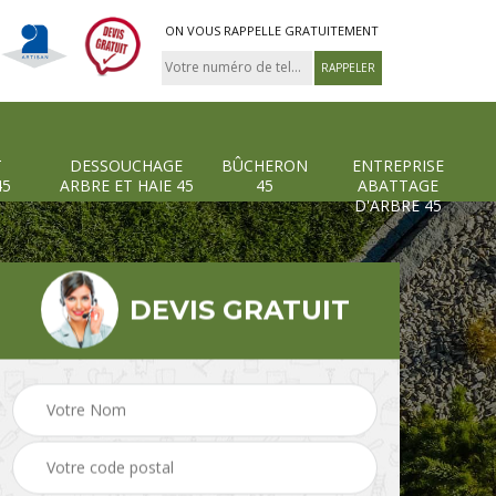
ON VOUS RAPPELLE GRATUITEMENT
T
DESSOUCHAGE
BÛCHERON
ENTREPRISE
45
ARBRE ET HAIE 45
45
ABATTAGE
D'ARBRE 45
DEVIS GRATUIT
Pose et changement
Dessouchage arbre et