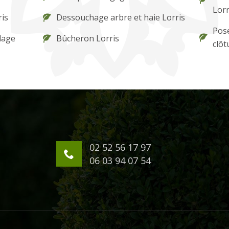
Lorr
ris
Dessouchage arbre et haie Lorris
Pose
lage
Bûcheron Lorris
clôt
02 52 56 17 97
06 03 94 07 54