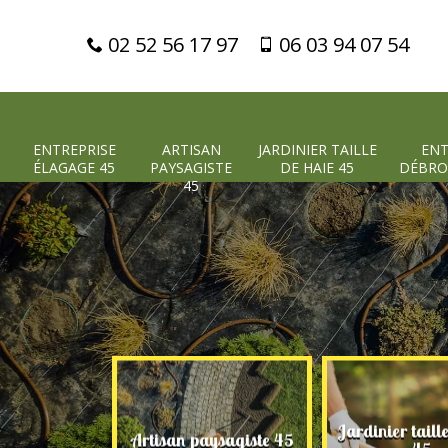
02 52 56 17 97
06 03 94 07 54
ENTREPRISE
ARTISAN
JARDINIER TAILLE
ENT
ÉLAGAGE 45
PAYSAGISTE
DE HAIE 45
DÉBRO
45
Jardinier taill
 élagage 45
Artisan paysagiste 45