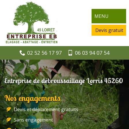
MENU
Devis gratuit
02 52 56 17 97
06 03 94 07 54
Entreprise de débroussaillage Lorris 45260
Nos engagements
Devis et déplacement gratuits
Sans engagement