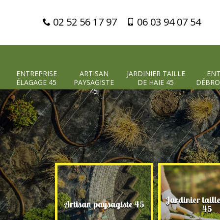
02 52 56 17 97
06 03 94 07 54
ENTREPRISE
ARTISAN
JARDINIER TAILLE
ENT
ÉLAGAGE 45
PAYSAGISTE
DE HAIE 45
DÉBRO
45
Jardinier taill
 élagage 45
Artisan paysagiste 45
45