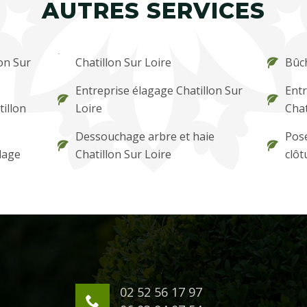
AUTRES SERVICES
on Sur
Chatillon Sur Loire
Bûch
Entreprise élagage Chatillon Sur
Entr
tillon
Loire
Chat
Dessouchage arbre et haie
Pose
lage
Chatillon Sur Loire
clôt
02 52 56 17 97