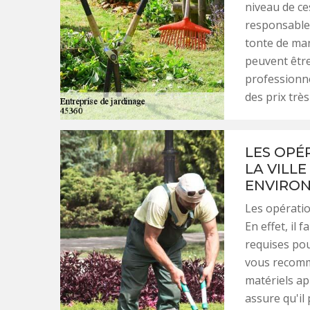
niveau de ce
responsable.
tonte de man
peuvent être 
professionne
des prix trè
LES OPÉ
LA VILLE
ENVIRO
Les opération
En effet, il 
requises pou
vous recomma
matériels ap
assure qu'il