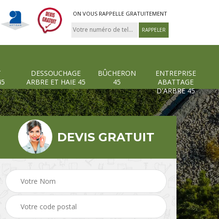
ON VOUS RAPPELLE GRATUITEMENT
T
DESSOUCHAGE
BÛCHERON
ENTREPRISE
45
ARBRE ET HAIE 45
45
ABATTAGE
D'ARBRE 45
DEVIS GRATUIT
Pose et changement
Dessouchage arbre et
grillage et clôture 45
haie 45