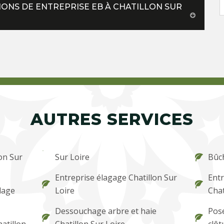
TIONS DE ENTREPRISE EB À CHATILLON SUR
AUTRES SERVICES
on Sur
Sur Loire
Bûch
Entreprise élagage Chatillon Sur
Entr
lage
Loire
Chat
Dessouchage arbre et haie
Pose
atillon
Chatillon Sur Loire
clôt