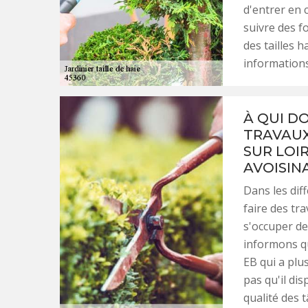
d'entrer en 
suivre des fo
des tailles 
informations
À QUI DO
TRAVAUX
SUR LOIR
AVOISIN
Dans les diff
faire des tra
s'occuper de
informons qu
EB qui a plu
pas qu'il di
qualité des t