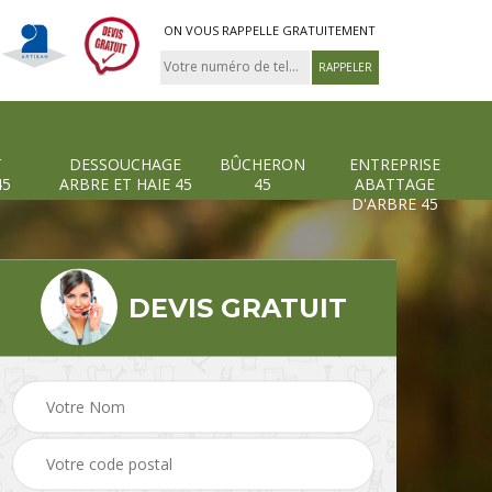
ON VOUS RAPPELLE GRATUITEMENT
T
DESSOUCHAGE
BÛCHERON
ENTREPRISE
45
ARBRE ET HAIE 45
45
ABATTAGE
D'ARBRE 45
DEVIS GRATUIT
Pose et changement
Dessouchage arbre et
grillage et clôture 45
haie 45