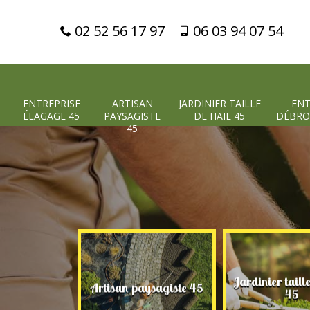
02 52 56 17 97
06 03 94 07 54
ENTREPRISE
ARTISAN
JARDINIER TAILLE
ENT
ÉLAGAGE 45
PAYSAGISTE
DE HAIE 45
DÉBRO
45
Jardinier taill
 élagage 45
Artisan paysagiste 45
45