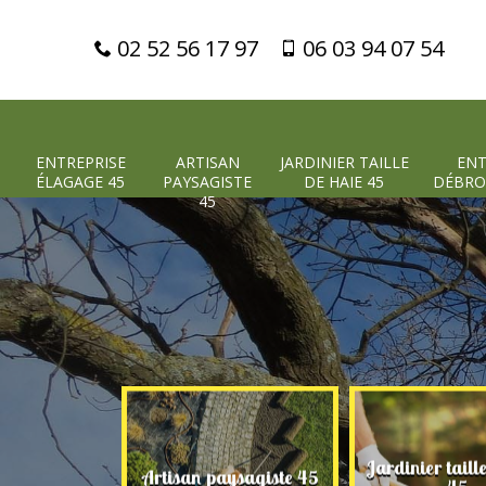
02 52 56 17 97
06 03 94 07 54
ENTREPRISE
ARTISAN
JARDINIER TAILLE
ENT
ÉLAGAGE 45
PAYSAGISTE
DE HAIE 45
DÉBRO
45
Jardinier taill
 élagage 45
Artisan paysagiste 45