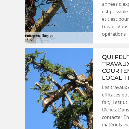
années d'exp
est possible 
et c'est pou
travail. Vou
opérations.
QUI PEU
TRAVAUX
COURTEM
LOCALIT
Les travaux 
efficaces po
fait, il est 
tâches. Dans
contacter En
matériels in