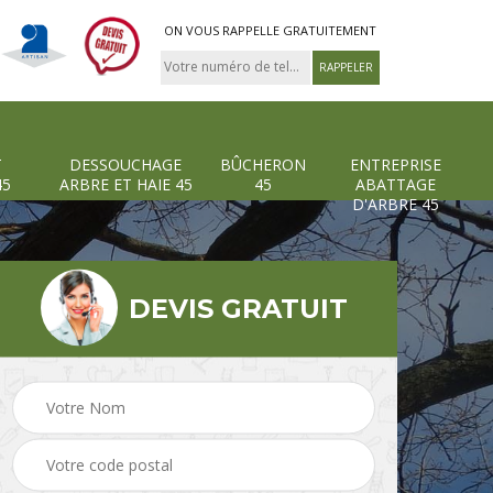
ON VOUS RAPPELLE GRATUITEMENT
T
DESSOUCHAGE
BÛCHERON
ENTREPRISE
45
ARBRE ET HAIE 45
45
ABATTAGE
D'ARBRE 45
DEVIS GRATUIT
Pose et changement
Dessouchage arbre et