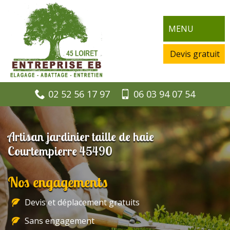
MENU
Devis gratuit
02 52 56 17 97
06 03 94 07 54
Artisan jardinier taille de haie
Courtempierre 45490
Nos engagements
Devis et déplacement gratuits
Sans engagement