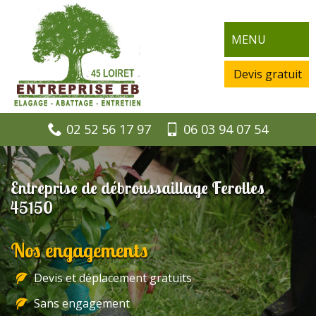
MENU
Devis gratuit
02 52 56 17 97
06 03 94 07 54
Entreprise de débroussaillage Ferolles
45150
Nos engagements
Devis et déplacement gratuits
Sans engagement