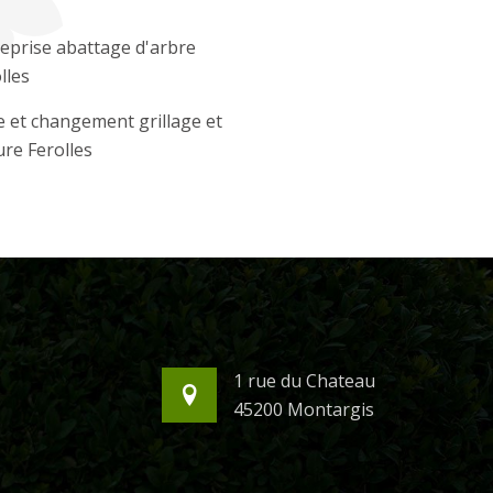
eprise abattage d'arbre
lles
 et changement grillage et
ure Ferolles
1 rue du Chateau
45200 Montargis