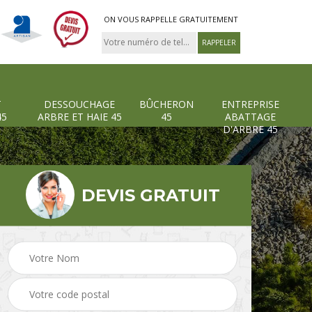
ON VOUS RAPPELLE GRATUITEMENT
T
DESSOUCHAGE
BÛCHERON
ENTREPRISE
45
ARBRE ET HAIE 45
45
ABATTAGE
D'ARBRE 45
DEVIS GRATUIT
Pose et changement
Dessouchage arbre et