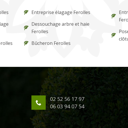
olles
Entreprise élagage Ferolles
Entr
Fero
lage
Dessouchage arbre et haie
Ferolles
Pose
clôt
rolles
Bûcheron Ferolles
02 52 56 17 97
06 03 94 07 54