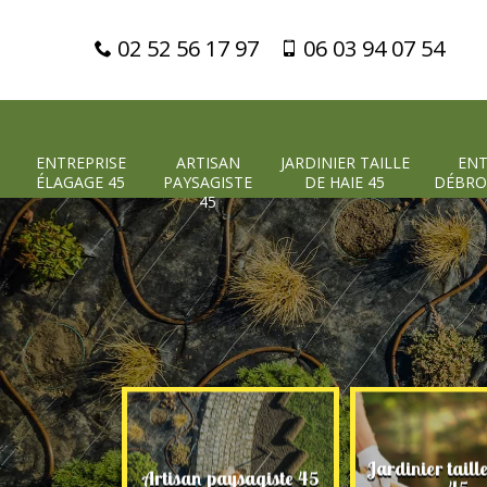
02 52 56 17 97
06 03 94 07 54
ENTREPRISE
ARTISAN
JARDINIER TAILLE
ENT
ÉLAGAGE 45
PAYSAGISTE
DE HAIE 45
DÉBRO
45
Jardinier taill
 élagage 45
Artisan paysagiste 45