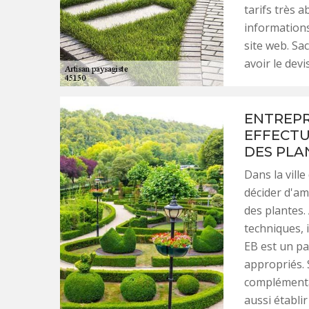
tarifs très a
informations
site web. Sa
avoir le devi
ENTREPRI
EFFECTU
DES PLA
Dans la vill
décider d'amé
des plantes. 
techniques, 
EB est un pa
appropriés.
complémentai
aussi établir