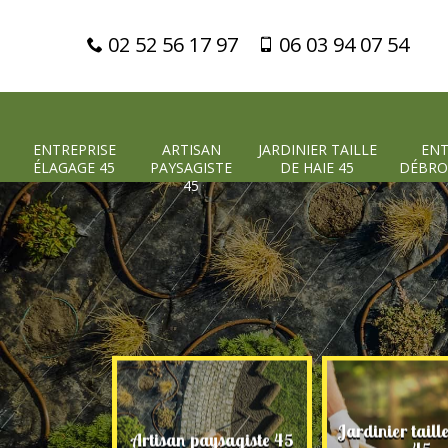
02 52 56 17 97
06 03 94 07 54
ENTREPRISE
ARTISAN
JARDINIER TAILLE
ENT
ÉLAGAGE 45
PAYSAGISTE
DE HAIE 45
DÉBRO
45
Jardinier taill
 élagage 45
Artisan paysagiste 45