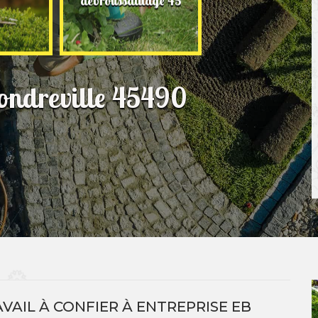
débroussaillage 45
jardinage 45
ondreville 45490
RAVAIL À CONFIER À ENTREPRISE EB