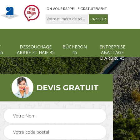
ON VOUS RAPPELLE GRATUITEMENT
T
DESSOUCHAGE
BÛCHERON
ENTREPRISE
45
ARBRE ET HAIE 45
45
ABATTAGE
D'ARBRE 45
DEVIS GRATUIT
Pose et changement
Dessouchage arbre et