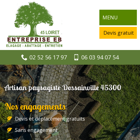
MENU
Devis gratuit
02 52 56 17 97
06 03 94 07 54
Artisan paysagiste Dossainville 45300
Nos engagements
Devis et déplacement gratuits
Sans engagement