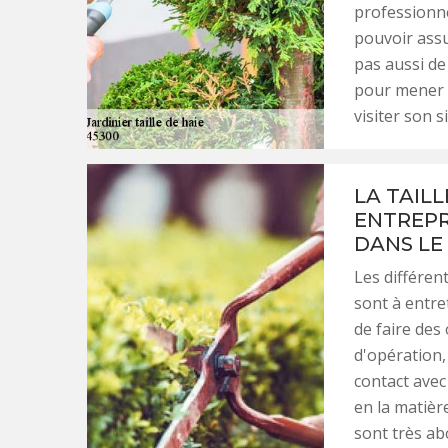
professionn
pouvoir assu
pas aussi de
pour mener à 
visiter son s
LA TAILL
ENTREPR
DANS LE
Les différen
sont à entret
de faire des 
d'opération,
contact avec
en la matièr
sont très ab