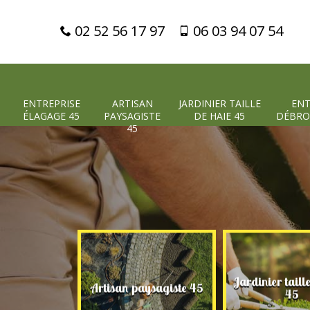
02 52 56 17 97
06 03 94 07 54
ENTREPRISE
ARTISAN
JARDINIER TAILLE
ENT
ÉLAGAGE 45
PAYSAGISTE
DE HAIE 45
DÉBRO
45
Jardinier taill
 élagage 45
Artisan paysagiste 45
45