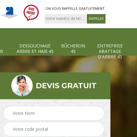
ON VOUS RAPPELLE GRATUITEMENT
T
DESSOUCHAGE
BÛCHERON
ENTREPRISE
45
ARBRE ET HAIE 45
45
ABATTAGE
D'ARBRE 45
DEVIS GRATUIT
Pose et changement
Dessouchage arbre et
grillage et clôture 45
haie 45