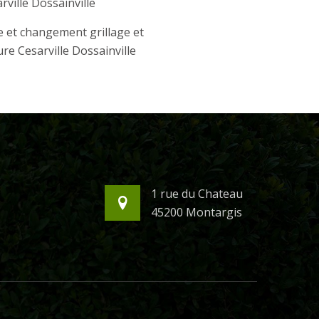
rville Dossainville
 et changement grillage et
ure Cesarville Dossainville
1 rue du Chateau
45200 Montargis