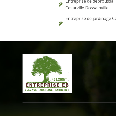
Entreprise de débroussail
Cesarville Dossainville
Entreprise de jardinage Ce