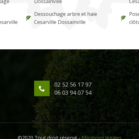
lage
Dossainville
Cesa
Dessouchage arbre et haie
Pose
sarville
Cesarville Dossainville
clôt
02 52 56 17 97
06 03 94 07 54
©2020 Tout droit réservé -
Mentions légales