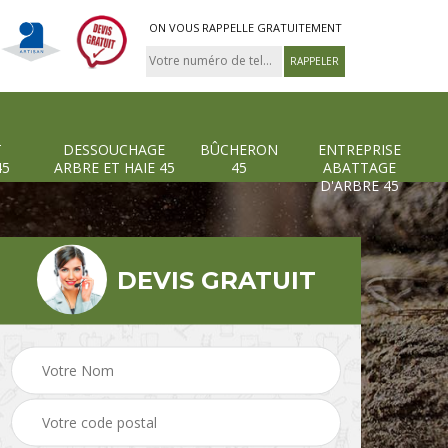
ON VOUS RAPPELLE GRATUITEMENT
T
DESSOUCHAGE
BÛCHERON
ENTREPRISE
45
ARBRE ET HAIE 45
45
ABATTAGE
D'ARBRE 45
DEVIS GRATUIT
Pose et changement
Dessouchage arbre et
grillage et clôture 45
haie 45