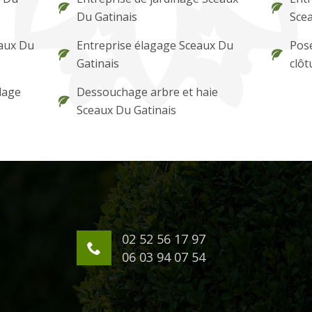
Du Gatinais
Scea
eaux Du
Entreprise élagage Sceaux Du
Pose
Gatinais
clôt
lage
Dessouchage arbre et haie
Sceaux Du Gatinais
02 52 56 17 97
06 03 94 07 54