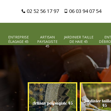
02 52 56 17 97
06 03 94 07 54
ENTREPRISE
ARTISAN
JARDINIER TAILLE
ENT
ÉLAGAGE 45
PAYSAGISTE
DE HAIE 45
DÉBRO
45
Jardinier taill
 élagage 45
Artisan paysagiste 45
45