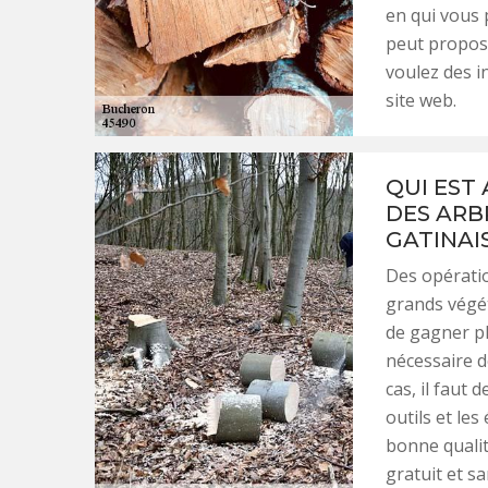
en qui vous 
peut propose
voulez des i
site web.
QUI EST
DES ARB
GATINAIS
Des opératio
grands végét
de gagner plu
nécessaire d
cas, il faut 
outils et le
bonne qualité
gratuit et 