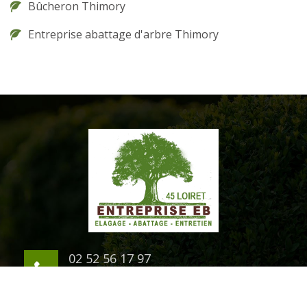
Bûcheron Thimory
Entreprise abattage d'arbre Thimory
02 52 56 17 97
06 03 94 07 54
1 rue du Chateau