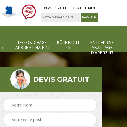
ON VOUS RAPPELLE GRATUITEMENT
T
DESSOUCHAGE
BÛCHERON
ENTREPRISE
45
ARBRE ET HAIE 45
45
ABATTAGE
D'ARBRE 45
DEVIS GRATUIT
Pose et changement
Dessouchage arbre et
grillage et clôture 45
haie 45