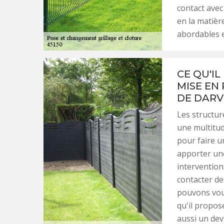
contact avec
en la matièr
abordables e
CE QU'IL
MISE EN
DE DARV
Les structur
une multitude
pour faire u
apporter une
interventions
contacter de
pouvons vou
qu'il propose
aussi un dev