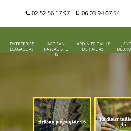
02 52 56 17 97
06 03 94 07 54
ENTREPRISE
ARTISAN
JARDINIER TAILLE
ENT
ÉLAGAGE 45
PAYSAGISTE
DE HAIE 45
DÉBRO
45
Jardinier taill
 élagage 45
Artisan paysagiste 45
45