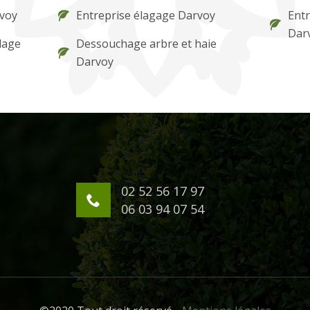
rvoy
Entreprise élagage Darvoy
Entr
Dar
lage
Dessouchage arbre et haie
Darvoy
02 52 56 17 97
06 03 94 07 54