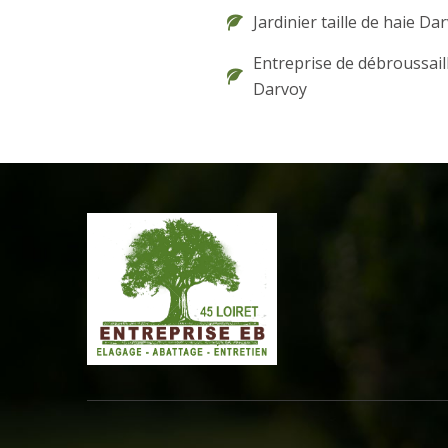
Jardinier taille de haie Da
Entreprise de débroussail
Darvoy