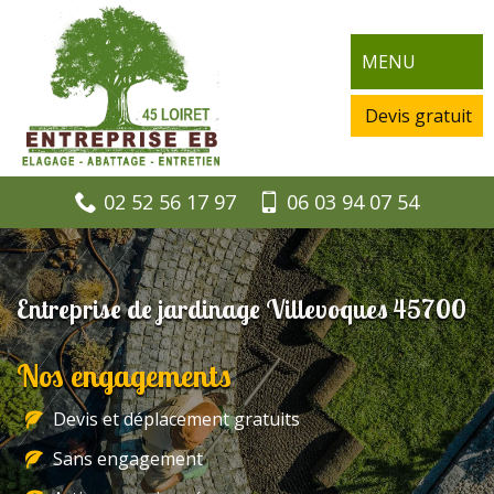
MENU
Devis gratuit
02 52 56 17 97
06 03 94 07 54
Entreprise de jardinage Villevoques 45700
Nos engagements
Devis et déplacement gratuits
Sans engagement