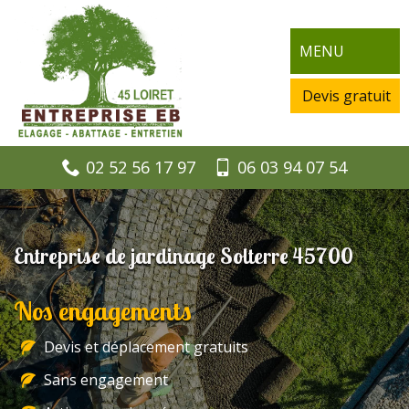
MENU
Devis gratuit
02 52 56 17 97
06 03 94 07 54
Entreprise de jardinage Solterre 45700
Nos engagements
Devis et déplacement gratuits
Sans engagement