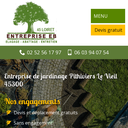
MENU
Devis gratuit
02 52 56 17 97
06 03 94 07 54
Entreprise de jardinage Pithiviers Le Vieil
45300
Nos engagements
Devis et déplacement gratuits
Sans engagement