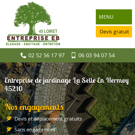
MENU
Devis gratuit
02 52 56 17 97
06 03 94 07 54
Entreprise de jardinage La Selle En Hermoy
45210
Nos engagements
Devis et déplacement gratuits
Sans engagement