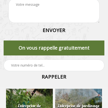
On vous rappelle gratuitement
e
Entreprise de
Entreprise de jardinage