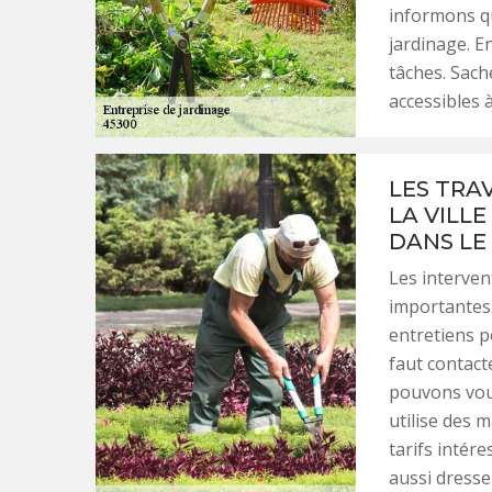
informons qu
jardinage. E
tâches. Sach
accessibles 
LES TRA
LA VILL
DANS LE
Les interven
importantes. 
entretiens po
faut contact
pouvons vous
utilise des 
tarifs intér
aussi dresse