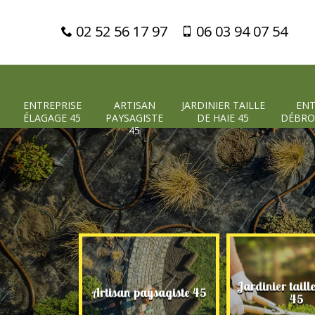
02 52 56 17 97
06 03 94 07 54
ENTREPRISE
ARTISAN
JARDINIER TAILLE
ENT
ÉLAGAGE 45
PAYSAGISTE
DE HAIE 45
DÉBRO
45
Jardinier taill
 élagage 45
Artisan paysagiste 45
45