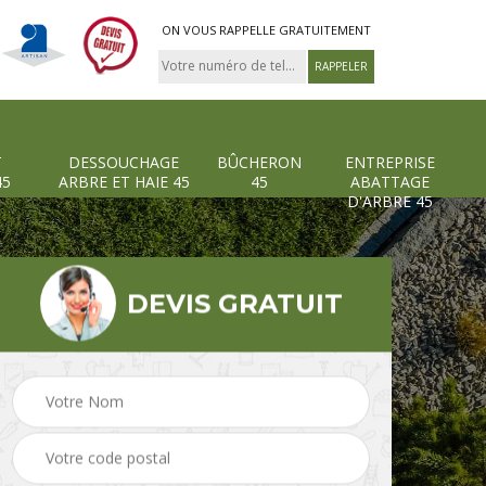
ON VOUS RAPPELLE GRATUITEMENT
T
DESSOUCHAGE
BÛCHERON
ENTREPRISE
45
ARBRE ET HAIE 45
45
ABATTAGE
D'ARBRE 45
DEVIS GRATUIT
Pose et changement
Dessouchage arbre et
grillage et clôture 45
haie 45