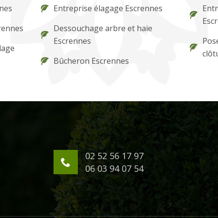
nnes
Entreprise élagage Escrennes
Entr
Esc
crennes
Dessouchage arbre et haie
Escrennes
Pose
lage
clôt
Bûcheron Escrennes
02 52 56 17 97
06 03 94 07 54