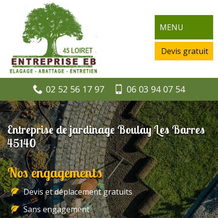
MENU
Devis gratuit
02 52 56 17 97
06 03 94 07 54
Entreprise de jardinage Boulay Les Barres
45140
Nos engagements
Devis et déplacement gratuits
Sans engagement