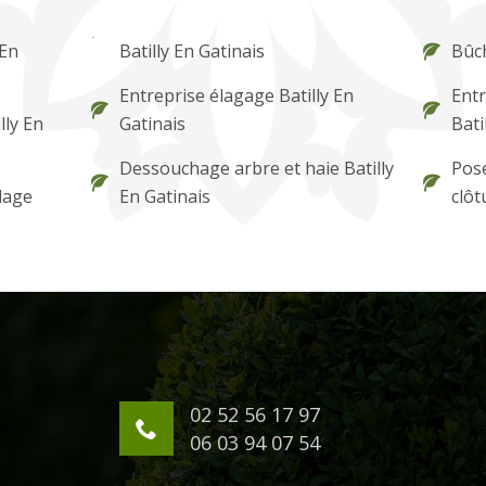
 En
Batilly En Gatinais
Bûch
Entreprise élagage Batilly En
Entr
lly En
Gatinais
Bati
Dessouchage arbre et haie Batilly
Pose
lage
En Gatinais
clôt
02 52 56 17 97
06 03 94 07 54