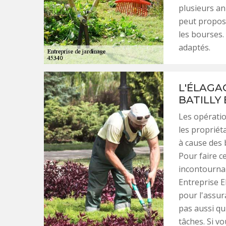
plusieurs an
peut propose
les bourses.
adaptés.
L'ÉLAGA
BATILLY 
Les opératio
les propriéta
à cause des 
Pour faire ce
incontournab
Entreprise E
pour l'assur
pas aussi qu
tâches. Si vo