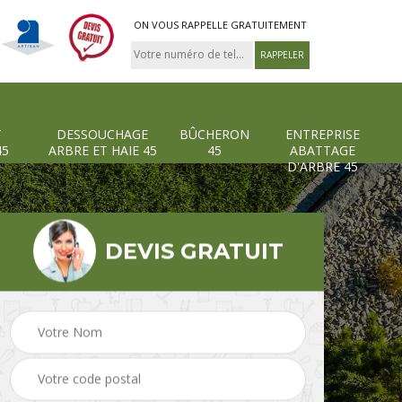
ON VOUS RAPPELLE GRATUITEMENT
T
DESSOUCHAGE
BÛCHERON
ENTREPRISE
45
ARBRE ET HAIE 45
45
ABATTAGE
D'ARBRE 45
DEVIS GRATUIT
Pose et changement
Dessouchage arbre et
grillage et clôture 45
haie 45