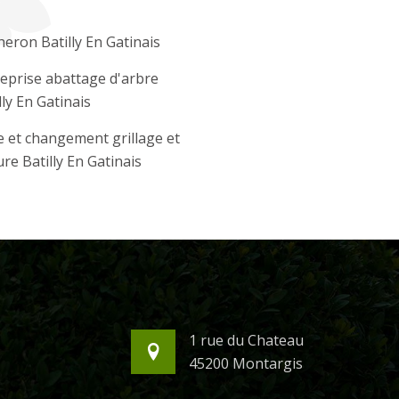
eron Batilly En Gatinais
eprise abattage d'arbre
lly En Gatinais
 et changement grillage et
ure Batilly En Gatinais
1 rue du Chateau
45200 Montargis