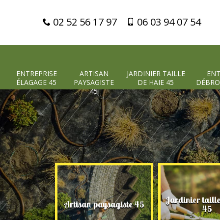
02 52 56 17 97
06 03 94 07 54
ENTREPRISE
ARTISAN
JARDINIER TAILLE
ENT
ÉLAGAGE 45
PAYSAGISTE
DE HAIE 45
DÉBRO
45
Jardinier taill
 élagage 45
Artisan paysagiste 45
45