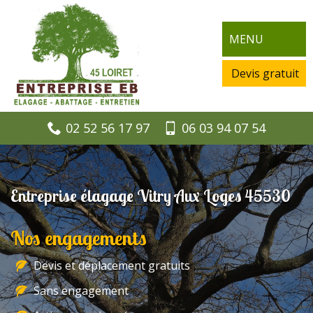
MENU
Devis gratuit
02 52 56 17 97
06 03 94 07 54
Entreprise élagage Vitry Aux Loges 45530
Nos engagements
Devis et déplacement gratuits
Sans engagement