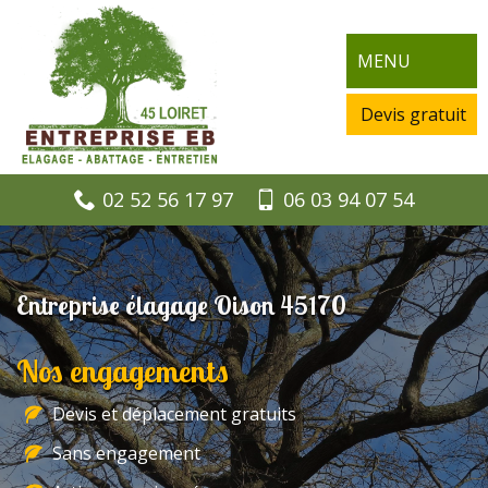
MENU
Devis gratuit
02 52 56 17 97
06 03 94 07 54
Entreprise élagage Oison 45170
Nos engagements
Devis et déplacement gratuits
Sans engagement