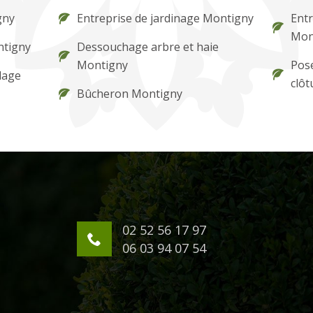
gny
Entreprise de jardinage Montigny
Entr
Mon
ontigny
Dessouchage arbre et haie
Montigny
Pose
lage
clô
Bûcheron Montigny
02 52 56 17 97
06 03 94 07 54