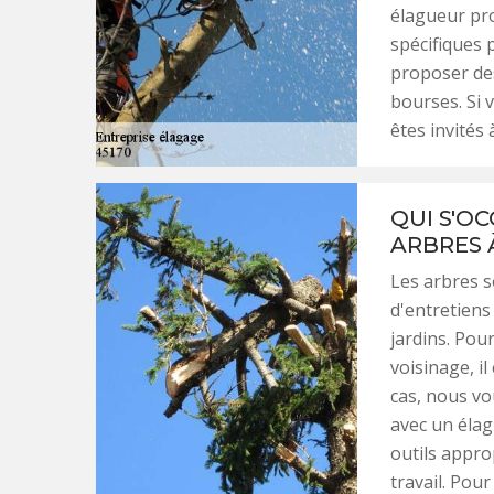
élagueur pro
spécifiques 
proposer des
bourses. Si 
êtes invités 
QUI S'O
ARBRES 
Les arbres 
d'entretiens
jardins. Pou
voisinage, il
cas, nous vo
avec un élag
outils appro
travail. Pou