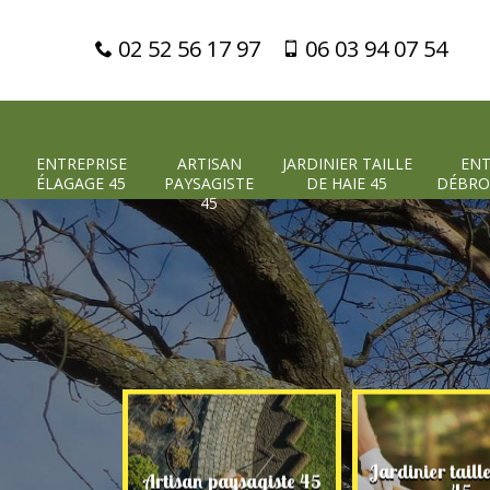
02 52 56 17 97
06 03 94 07 54
ENTREPRISE
ARTISAN
JARDINIER TAILLE
ENT
ÉLAGAGE 45
PAYSAGISTE
DE HAIE 45
DÉBRO
45
Jardinier taill
 élagage 45
Artisan paysagiste 45