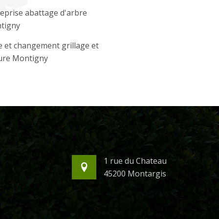
eprise abattage d'arbre
tigny
 et changement grillage et
ture Montigny
1 rue du Chateau
45200 Montargis