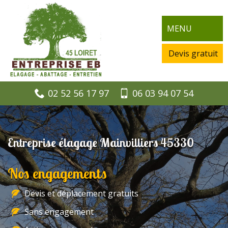
MENU
Devis gratuit
02 52 56 17 97
06 03 94 07 54
Entreprise élagage Mainvilliers 45330
Nos engagements
Devis et déplacement gratuits
Sans engagement