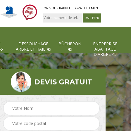
ON VOUS RAPPELLE GRATUITEMENT
T
DESSOUCHAGE
BÛCHERON
ENTREPRISE
45
ARBRE ET HAIE 45
45
ABATTAGE
D'ARBRE 45
DEVIS GRATUIT
Pose et changement
Dessouchage arbre et
grillage et clôture 45
haie 45