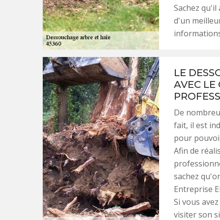
Sachez qu'il
d'un meilleu
informations,
LE DESS
AVEC LE
PROFESS
De nombreux 
fait, il est
pour pouvoir
Afin de réalis
professionne
sachez qu'o
Entreprise E
Si vous avez
visiter son s