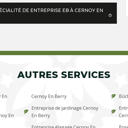
ÉCIALITÉ DE ENTREPRISE EB À CERNOY EN
AUTRES SERVICES
y En
Cernoy En Berry
Bûc
Entreprise de jardinage Cernoy
Entr
rnoy En
En Berry
Cer
Entreprise élagage Cernoy En
Pose