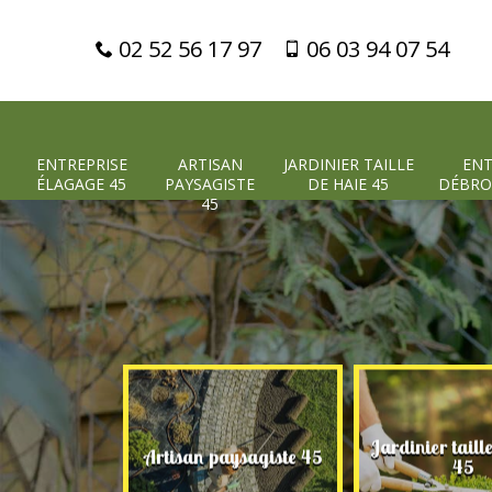
02 52 56 17 97
06 03 94 07 54
ENTREPRISE
ARTISAN
JARDINIER TAILLE
ENT
ÉLAGAGE 45
PAYSAGISTE
DE HAIE 45
DÉBRO
45
Jardinier taill
 élagage 45
Artisan paysagiste 45
45