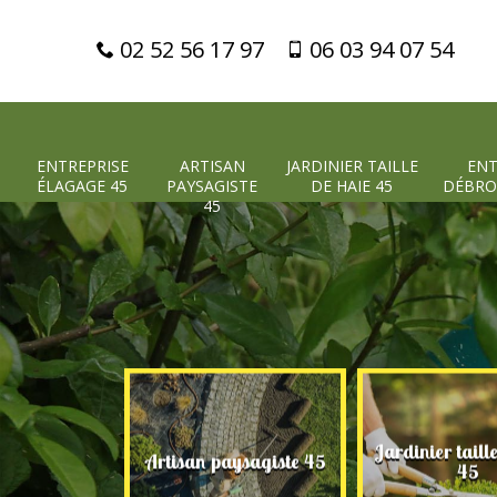
02 52 56 17 97
06 03 94 07 54
ENTREPRISE
ARTISAN
JARDINIER TAILLE
ENT
ÉLAGAGE 45
PAYSAGISTE
DE HAIE 45
DÉBRO
45
Jardinier taill
 élagage 45
Artisan paysagiste 45
45