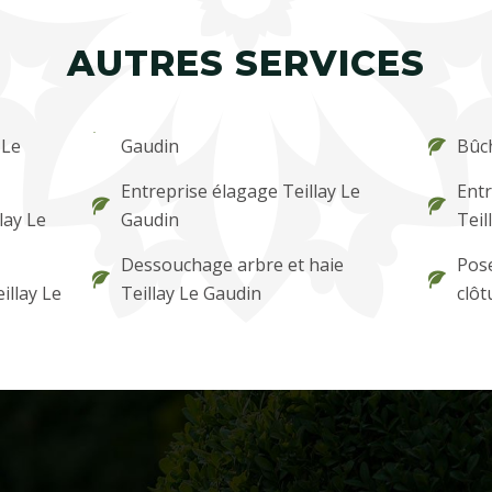
AUTRES SERVICES
 Le
Gaudin
Bûch
Entreprise élagage Teillay Le
Entr
llay Le
Gaudin
Teil
Dessouchage arbre et haie
Pose
illay Le
Teillay Le Gaudin
clôt