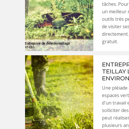
tâches. Pour
un meilleur 
outils très p
de visiter s
directement.
gratuit.
ENTREPR
TEILLAY 
ENVIRO
Une pléiade 
espaces verts
d'un travail 
solliciter de
peut réalise
plusieurs an