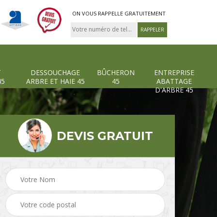
ON VOUS RAPPELLE GRATUITEMENT
T
DESSOUCHAGE
BÛCHERON
ENTREPRISE
45
ARBRE ET HAIE 45
45
ABATTAGE
D'ARBRE 45
DEVIS GRATUIT
Pose et changement
Dessouchage arbre et
grillage et clôture 45
haie 45