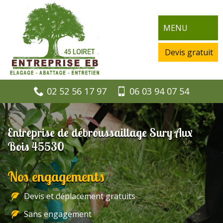
MENU
Devis gratuit
02 52 56 17 97
06 03 94 07 54
Entreprise de débroussaillage Sury Aux
Bois 45530
Nos engagements
Devis et déplacement gratuits
Sans engagement