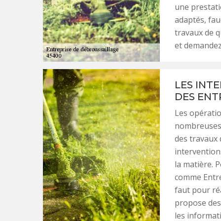
une prestati
adaptés, fau
travaux de qu
et demandez-
LES INT
DES ENT
Les opératio
nombreuses. 
des travaux 
intervention
la matière. 
comme Entrep
faut pour réa
propose des 
les informati