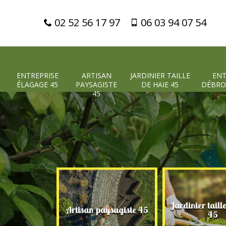
02 52 56 17 97
06 03 94 07 54
ENTREPRISE
ARTISAN
JARDINIER TAILLE
ENT
ÉLAGAGE 45
PAYSAGISTE
DE HAIE 45
DÉBRO
45
Jardinier taill
 élagage 45
Artisan paysagiste 45
45