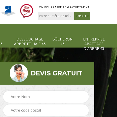
ON VOUS RAPPELLE GRATUITEMENT
T
DESSOUCHAGE
BÛCHERON
ENTREPRISE
45
ARBRE ET HAIE 45
45
ABATTAGE
D'ARBRE 45
DEVIS GRATUIT
Pose et changement
Dessouchage arbre et
grillage et clôture 45
haie 45