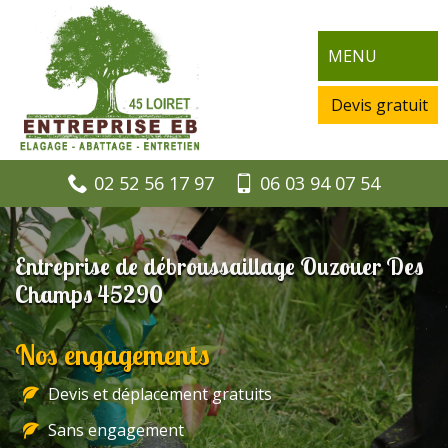
MENU
Devis gratuit
02 52 56 17 97
06 03 94 07 54
Entreprise de débroussaillage Ouzouer Des
Champs 45290
Nos engagements
Devis et déplacement gratuits
Sans engagement