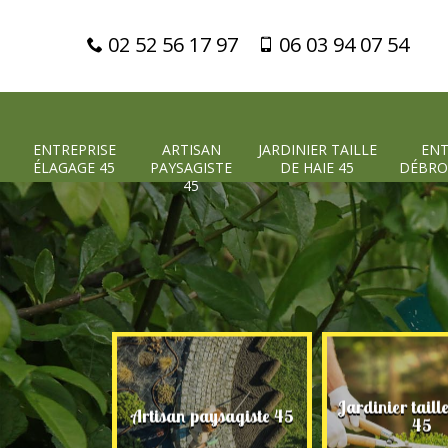
02 52 56 17 97
06 03 94 07 54
ENTREPRISE
ARTISAN
JARDINIER TAILLE
ENT
ÉLAGAGE 45
PAYSAGISTE
DE HAIE 45
DÉBRO
45
Jardinier taill
 élagage 45
Artisan paysagiste 45
45