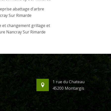
eprise abattage d'arbre
cray Sur Rimarde
 et changement grillage et
ure Nancray Sur Rimarde
1 rue du Chateau
45200 Montargis