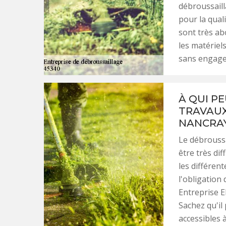
débroussaill
pour la quali
sont très abo
les matériels
sans engag
À QUI P
TRAVAUX
NANCRAY
Le débroussa
être très diff
les différen
l'obligation
Entreprise EB
Sachez qu'il
accessibles à