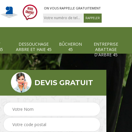
ON VOUS RAPPELLE GRATUITEMENT
T
DESSOUCHAGE
BÛCHERON
ENTREPRISE
45
ARBRE ET HAIE 45
45
ABATTAGE
D'ARBRE 45
DEVIS GRATUIT
Pose et changement
Dessouchage arbre et
grillage et clôture 45
haie 45