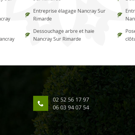
Entreprise élagage Nancray Sur
Entr
ncray
Rimarde
Nan
Dessouchage arbre et haie
Pose
Nancray
Nancray Sur Rimarde
clôt
02 52 56 17 97
06 03 94 07 54