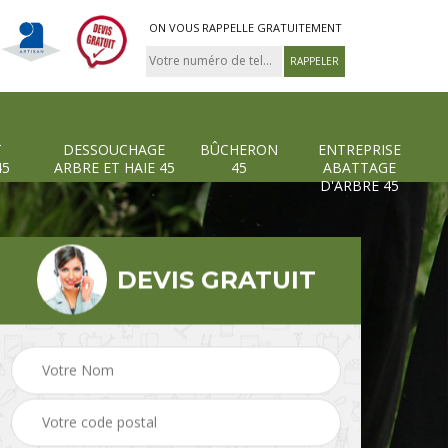
ON VOUS RAPPELLE GRATUITEMENT
T
DESSOUCHAGE
BÛCHERON
ENTREPRISE
45
ARBRE ET HAIE 45
45
ABATTAGE
D'ARBRE 45
DEVIS GRATUIT
Pose et changement
Dessouchage arbre et
grillage et clôture 45
haie 45