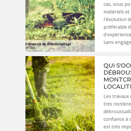
cas, vous pou
matériels et 
l'évolution 
préférable de
d'expérience 
sans engag
QUI S'O
DÉBROUS
MONTCRE
LOCALIT
Les travaux 
très nombreux
débroussailla
confiance à 
est très imp