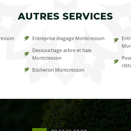
AUTRES SERVICES
resson
Entreprise élagage Montcresson
Entr
Mon
Dessouchage arbre et haie
Montcresson
Pose
clô
Bûcheron Montcresson