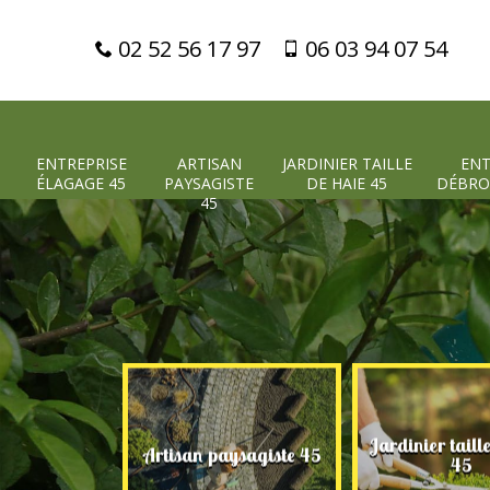
02 52 56 17 97
06 03 94 07 54
ENTREPRISE
ARTISAN
JARDINIER TAILLE
ENT
ÉLAGAGE 45
PAYSAGISTE
DE HAIE 45
DÉBRO
45
Jardinier taill
 élagage 45
Artisan paysagiste 45
45