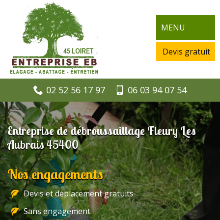
MENU
Devis gratuit
02 52 56 17 97
06 03 94 07 54
Entreprise de débroussaillage Fleury Les
Aubrais 45400
Nos engagements
Devis et déplacement gratuits
Sans engagement