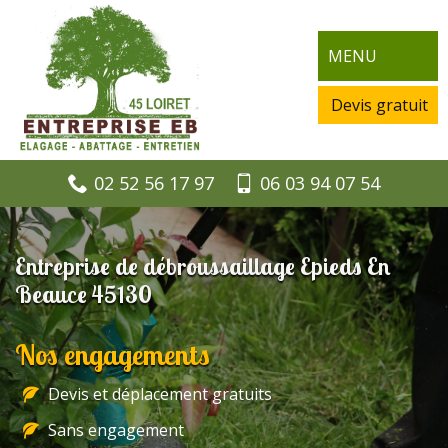
MENU
Devis gratuit
02 52 56 17 97
06 03 94 07 54
Entreprise de débroussaillage Epieds En
Beauce 45130
Nos engagements
Devis et déplacement gratuits
Sans engagement