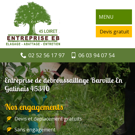
MENU
Devis gratuit
02 52 56 17 97
06 03 94 07 54
Entreprise de débroussaillage Barville En
Gatinais 45340
Nos engagements
Devis et déplacement gratuits
Sans engagement