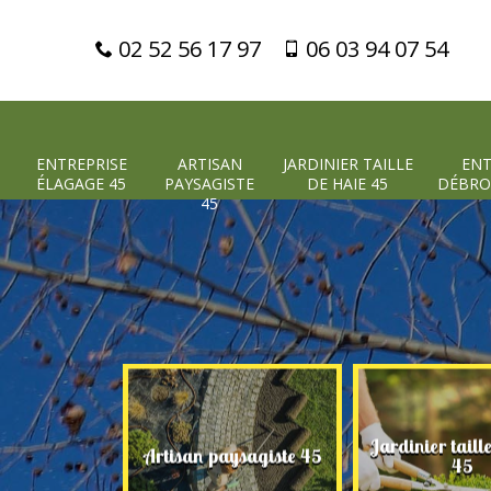
02 52 56 17 97
06 03 94 07 54
ENTREPRISE
ARTISAN
JARDINIER TAILLE
ENT
ÉLAGAGE 45
PAYSAGISTE
DE HAIE 45
DÉBRO
45
Jardinier taill
 élagage 45
Artisan paysagiste 45
45