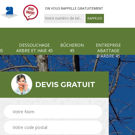
ON VOUS RAPPELLE GRATUITEMENT
T
DESSOUCHAGE
BÛCHERON
ENTREPRISE
45
ARBRE ET HAIE 45
45
ABATTAGE
D'ARBRE 45
DEVIS GRATUIT
Pose et changement
Dessouchage arbre et
grillage et clôture 45
haie 45