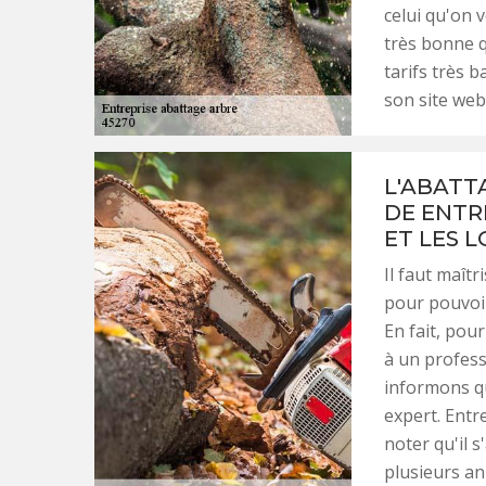
celui qu'on 
très bonne qu
tarifs très b
son site web
L'ABATT
DE ENTR
ET LES 
Il faut maîtr
pour pouvoir
En fait, pour
à un profess
informons qu
expert. Entre
noter qu'il s
plusieurs an