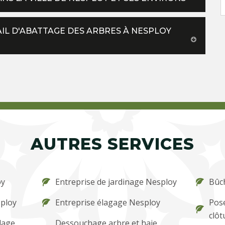
AIL D'ABATTAGE DES ARBRES À NESPLOY
AUTRES SERVICES
oy
Entreprise de jardinage Nesploy
Bûc
sploy
Entreprise élagage Nesploy
Pose
clôt
lage
Dessouchage arbre et haie