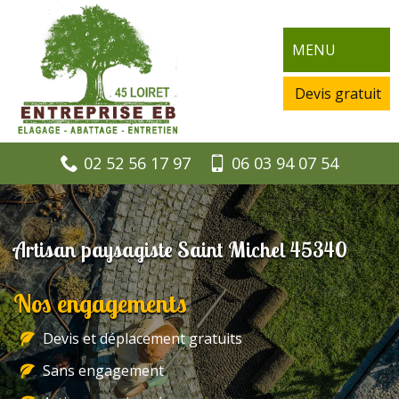
MENU
Devis gratuit
02 52 56 17 97
06 03 94 07 54
Artisan paysagiste Saint Michel 45340
Nos engagements
Devis et déplacement gratuits
Sans engagement