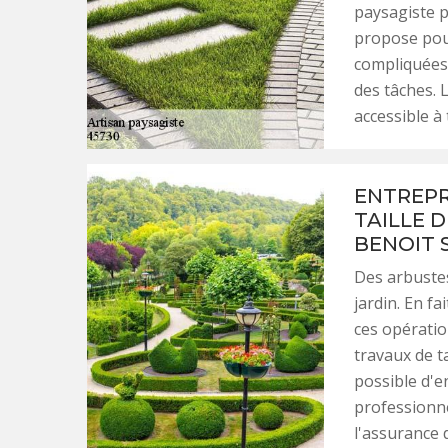
paysagiste p
propose pour
compliquées. 
des tâches. 
accessible à
ENTREPR
TAILLE D
BENOIT 
Des arbustes
jardin. En fa
ces opération
travaux de ta
possible d'e
professionne
l'assurance d