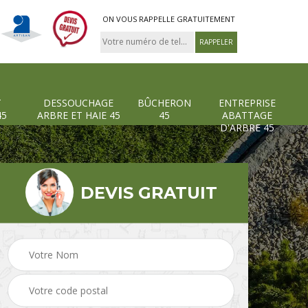
ON VOUS RAPPELLE GRATUITEMENT
T
DESSOUCHAGE
BÛCHERON
ENTREPRISE
45
ARBRE ET HAIE 45
45
ABATTAGE
D'ARBRE 45
DEVIS GRATUIT
Pose et changement
Dessouchage arbre et
grillage et clôture 45
haie 45