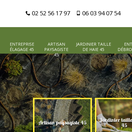
02 52 56 17 97
06 03 94 07 54
ENTREPRISE
ARTISAN
JARDINIER TAILLE
ENT
ÉLAGAGE 45
PAYSAGISTE
DE HAIE 45
DÉBRO
45
Jardinier taill
 élagage 45
Artisan paysagiste 45
45