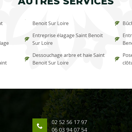
AUTRES SERVICES
nt
Benoit Sur Loire
Bûch
Entreprise élagage Saint Benoit
Entr
lage
Sur Loire
Beno
Dessouchage arbre et haie Saint
Pose
aint
Benoit Sur Loire
clôt
02 52 56 17 97
06 03 94 07 54