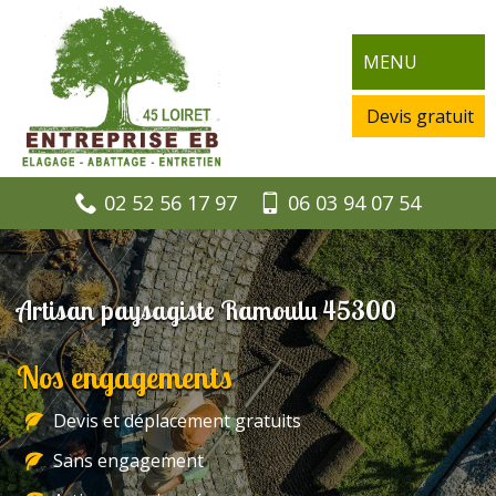
MENU
Devis gratuit
02 52 56 17 97
06 03 94 07 54
Artisan paysagiste Ramoulu 45300
Nos engagements
Devis et déplacement gratuits
Sans engagement