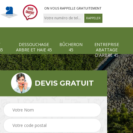
ON VOUS RAPPELLE GRATUITEMENT
T
DESSOUCHAGE
BÛCHERON
ENTREPRISE
45
ARBRE ET HAIE 45
45
ABATTAGE
D'ARBRE 45
DEVIS GRATUIT
Pose et changement
Dessouchage arbre et
grillage et clôture 45
haie 45