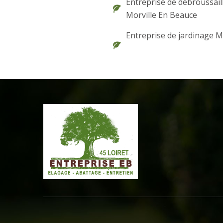
Entreprise de débroussail
Morville En Beauce
Entreprise de jardinage M