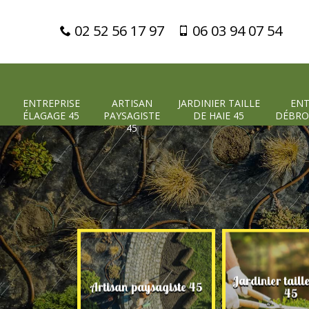
02 52 56 17 97
06 03 94 07 54
ENTREPRISE
ARTISAN
JARDINIER TAILLE
ENT
ÉLAGAGE 45
PAYSAGISTE
DE HAIE 45
DÉBRO
45
Jardinier taill
 élagage 45
Artisan paysagiste 45
45