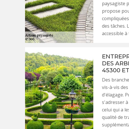
paysagiste p
propose pour
compliquées. 
des tâches. 
accessible à
ENTREPR
DES ARB
45300 E
Des branche
vis-à-vis des
d'élagage. Po
s'adresser à
celui qui a 
qualité de tr
supplémentair