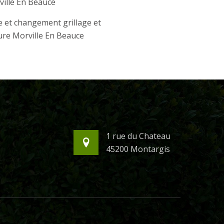
ille En Beauce
 et changement grillage et
ure Morville En Beauce
1 rue du Chateau
45200 Montargis