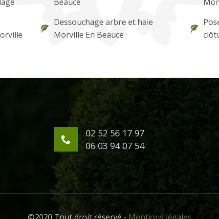
lage
Beauce
Morv
Dessouchage arbre et haie
Pose
orville
Morville En Beauce
clôt
02 52 56 17 97
06 03 94 07 54
©2020 Tout droit réservé -
Mentions légales