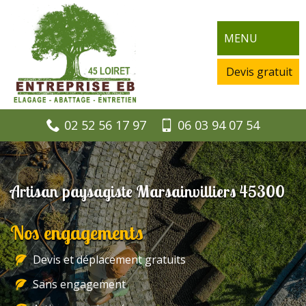
MENU
Devis gratuit
02 52 56 17 97
06 03 94 07 54
Artisan paysagiste Marsainvilliers 45300
Nos engagements
Devis et déplacement gratuits
Sans engagement