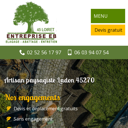
MENU
Devis gratuit
02 52 56 17 97
06 03 94 07 54
Artisan paysagiste Ladon 45270
Nos engagements
Devis et déplacement gratuits
Sans engagement