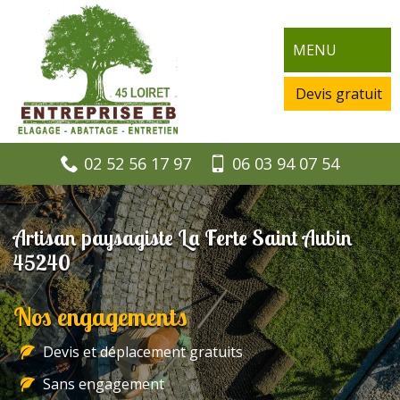
MENU
Devis gratuit
02 52 56 17 97
06 03 94 07 54
Artisan paysagiste La Ferte Saint Aubin
45240
Nos engagements
Devis et déplacement gratuits
Sans engagement