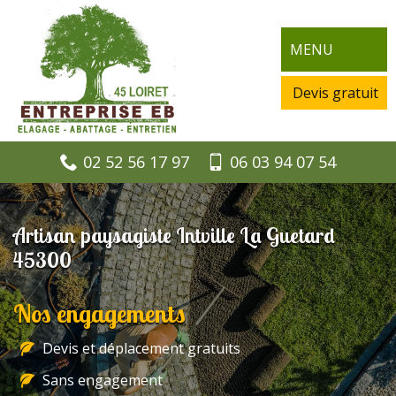
MENU
Devis gratuit
02 52 56 17 97
06 03 94 07 54
Artisan paysagiste Intville La Guetard
45300
Nos engagements
Devis et déplacement gratuits
Sans engagement