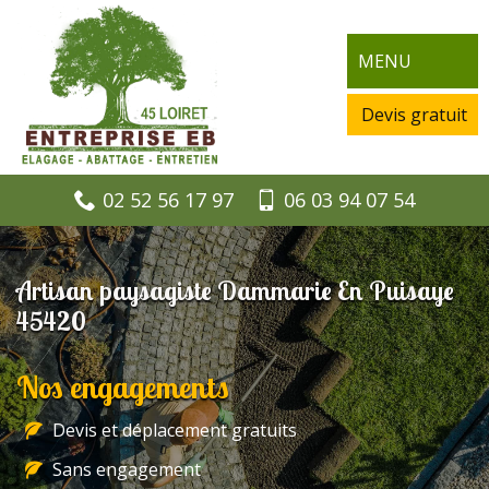
MENU
Devis gratuit
02 52 56 17 97
06 03 94 07 54
Artisan paysagiste Dammarie En Puisaye
45420
Nos engagements
Devis et déplacement gratuits
Sans engagement