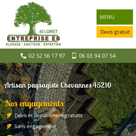
MENU
Devis gratuit
02 52 56 17 97
06 03 94 07 54
Artisan paysagiste Chevannes 45210
Nos engagements
Devis et déplacement gratuits
Sans engagement